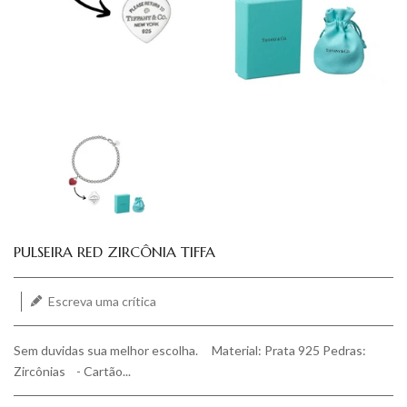
Translation missing: pt-BR.products.product.loader_label
PULSEIRA RED ZIRCÔNIA TIFFA
Escreva uma crítica
Sem duvidas sua melhor escolha. Material: Prata 925 Pedras:
Zircônias - Cartão...