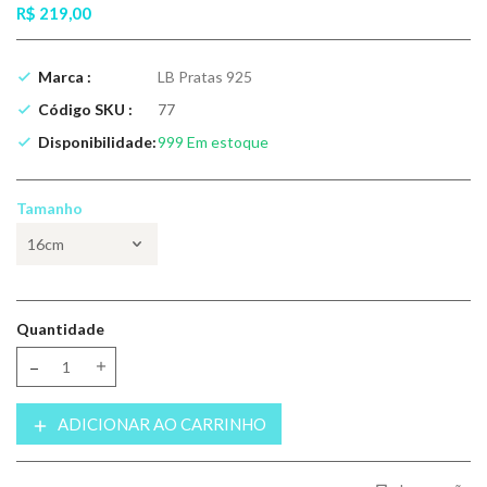
R$ 219,00
Marca :
LB Pratas 925
Código SKU :
77
Disponibilidade:
999
Em estoque
Tamanho
Quantidade
Translation missing: pt-BR.products.product.decrease
Translation missing: pt-BR.products.product.increase
ADICIONAR AO CARRINHO