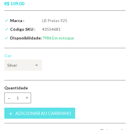
R$ 109,00
Marca :
LB Pratas 925
Código SKU :
43554681
Disponibilidade:
7986
Em estoque
Cor
Quantidade
Translation missing: pt-BR.products.product.decrease
Translation missing: pt-BR.products.product.increase
ADICIONAR AO CARRINHO