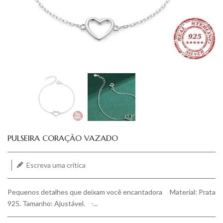
Translation missing: pt-BR.products.product.loader_label
PULSEIRA CORAÇÃO VAZADO
Escreva uma crítica
Pequenos detalhes que deixam você encantadora Material: Prata
925. Tamanho: Ajustável. -...