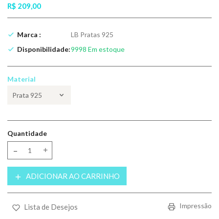
R$ 209,00
Marca :
LB Pratas 925
Disponibilidade:
9998
Em estoque
Material
Quantidade
Translation missing: pt-BR.products.product.decrease
Translation missing: pt-BR.products.product.increase
ADICIONAR AO CARRINHO
Impressão
Lista de Desejos