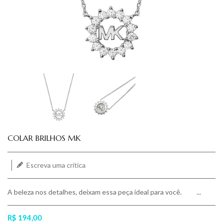
Translation missing: pt-BR.products.product.loader_label
COLAR BRILHOS MK
Escreva uma crítica
A beleza nos detalhes, deixam essa peça ideal para você. ...
R$ 194,00