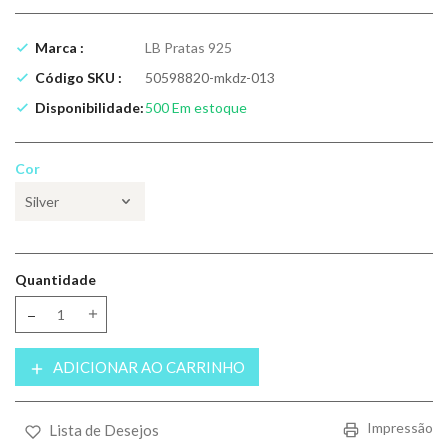
Marca :
LB Pratas 925
Código SKU :
50598820-mkdz-013
Disponibilidade:
500
Em estoque
Cor
Quantidade
Translation missing: pt-BR.products.product.decrease
Translation missing: pt-BR.products.product.increase
ADICIONAR AO CARRINHO
Impressão
Lista de Desejos