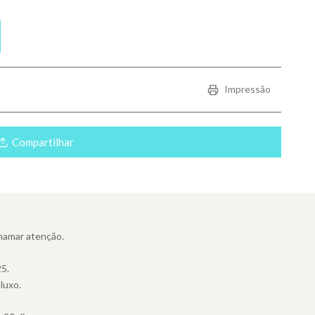
roduct.increase
Impressão
Compartilhar
chamar atenção.
5.
luxo.