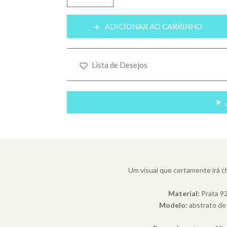
Translation missing: pt-BR.products.p
ADICIONAR AO CARRINHO
Lista de Desejos
Um visual que certamente irá 
Material:
Prata 92
Modelo:
abstrato de 