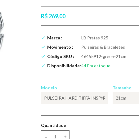
R$ 269,00
Marca :
LB Pratas 925
Movimento :
Pulseiras & Braceletes
Código SKU :
46455912-green-21cm
Disponibilidade:
44
Em estoque
Modelo
Tamanho
Quantidade
Translation missing: pt-BR.products.product.dec