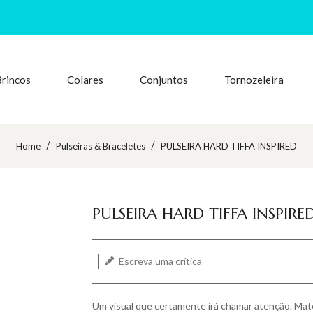
Brincos
Colares
Conjuntos
Tornozeleira
Home
Pulseiras & Braceletes
PULSEIRA HARD TIFFA INSPIRED
Translation missing: pt-BR.products.product.loade
PULSEIRA HARD TIFFA INSPIRE
Escreva uma crítica
Um visual que certamente irá chamar atenção. Materi