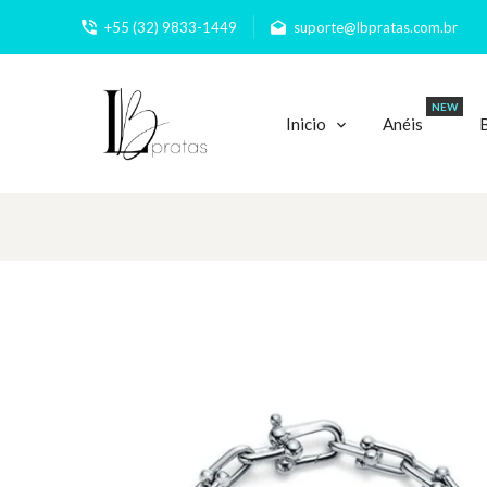
+55 (32) 9833-1449
suporte@lbpratas.com.br
NEW
Inicio
Anéis